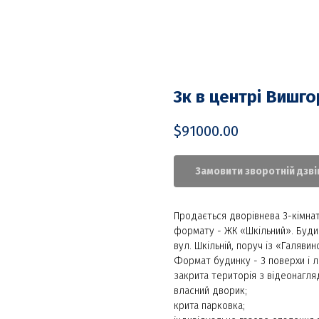
3к в центрі Вишг
$
91000.00
Замовити зворотній дзві
Продається дворівнева 3-кімна
формату - ЖК «Шкільний». Буди
вул. Шкільній, поруч із «Галяв
Формат будинку - 3 поверхи і л
закрита територія з відеонагля
власний дворик;
крита парковка;