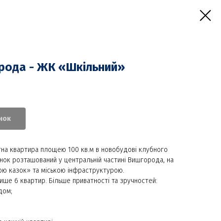
орода - ЖК «Шкільний»
нок
тна квартира площею 100 кв.м в новобудові клубного
нок розташований у центральній частині Вишгорода, на
иною казок» та міською інфраструктурою.
ише 6 квартир. Більше приватності та зручностей:
дом;