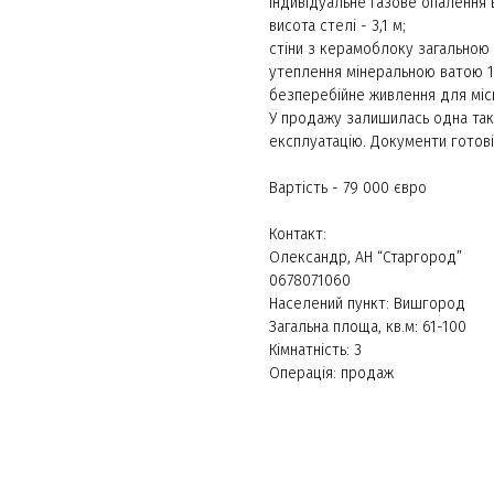
індивідуальне газове опалення в
висота стелі - 3,1 м;
стіни з керамоблоку загальною
утеплення мінеральною ватою 1
безперебійне живлення для міс
У продажу залишилась одна така
експлуатацію. Документи готові
Вартість - 79 000 євро
Контакт:
Олександр, АН “Старгород”
0678071060
Населений пункт: Вишгород
Загальна площа, кв.м: 61-100
Кімнатність: 3
Операція: продаж