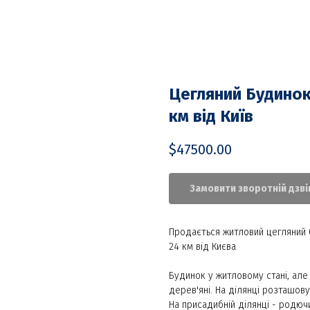
Цегляний Будинок 
км від Київ
$
47500.00
Замовити зворотній дзві
Продається житловий цегляний 
24 км від Києва
Будинок у житловому стані, але
дерев'яні. На ділянці розташову
На присадибній ділянці - родюч