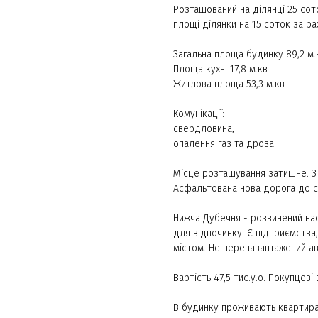
Розташований на ділянці 25 со
площі ділянки на 15 соток за ра
Загальна площа будинку 89,2 м.
Площа кухні 17,8 м.кв
Житлова площа 53,3 м.кв
Комунікації:
свердловина,
опалення газ та дрова.
Місце розташування затишне. З 
Асфальтована нова дорога до с
Нижча Дубечня - розвинений насе
для відпочинку. Є підприємства
містом. Не перенавантажений ав
Вартість 47,5 тис.у.о. Покупце
В будинку проживають квартира