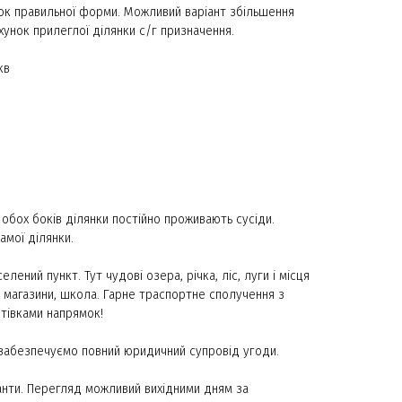
ток правильної форми. Можливий варіант збільшення
хунок прилеглої ділянки с/г призначення.
кв
обох боків ділянки постійно проживають сусіди.
амої ділянки.
лений пункт. Тут чудові озера, річка, ліс, луги і місця
, магазини, школа. Гарне траспортне сполучення з
тівками напрямок!
ві забезпечуємо повний юридичний супровід угоди.
нти. Перегляд можливий вихідними дням за