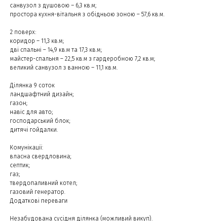
санвузол з душовою – 6,3 кв.м;
простора кухня-вітальня з обідньою зоною – 57,6 кв.м.
2 поверх:
коридор – 11,3 кв.м;
дві спальні – 14,9 кв.м та 17,3 кв.м;
майстер-спальня – 22,5 кв.м з гардеробною 7,2 кв.м;
великий санвузол з ванною – 11,1 кв.м.
Ділянка 9 соток
ландшафтний дизайн;
газон;
навіс для авто;
господарський блок;
дитячі гойдалки.
Комунікації:
власна свердловина;
септик;
газ;
твердопаливний котел;
газовий генератор.
Додаткові переваги
Незабудована сусідня ділянка (можливий викуп).