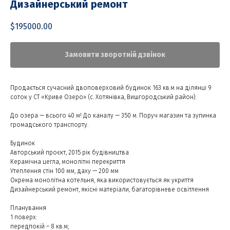
Дизайнерський ремонт
$
195000.00
Замовити зворотній дзвінок
Продається сучасний двоповерховий будинок 163 кв.м на ділянці 9
соток у СТ «Криве Озеро» (с. Хотянівка, Вишгородський район).
До озера — всього 40 м! До каналу — 350 м. Поруч магазин та зупинка
громадського транспорту.
Будинок
Авторський проєкт, 2015 рік будівництва
Керамічна цегла, монолітні перекриття
Утеплення стін 100 мм, даху — 200 мм
Окрема монолітна котельня, яка використовується як укриття
Дизайнерський ремонт, якісні матеріали, багаторівневе освітлення
Планування
1 поверх:
передпокій – 8 кв.м;